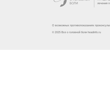
лечения г
О возможных противопоказаниях проконсуль
© 2025 Все о головной боли headinfo.ru