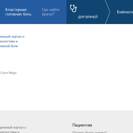
Кластерная
Где найти
Библиот
головная боль
врача?
ДЛЯ ВРАЧЕЙ
онный портал о
агностики и
ловной боли
Сити Мед»
Пациентам
ионный портал о
иагностики и
Почему болит голова?