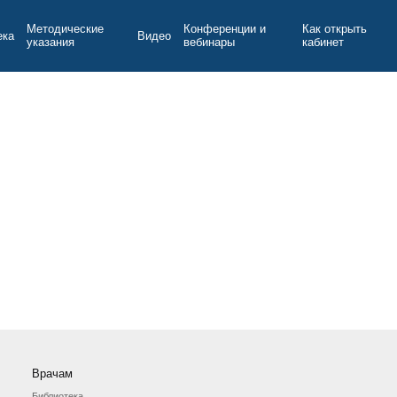
Методические
Конференции и
Как открыть
ека
Видео
указания
вебинары
кабинет
Врачам
Библиотека