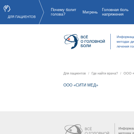
Почему болит
Головная боль
Мигрень
голова?
напряжения
ДЛЯ ПАЦИЕНТОВ
Информаци
методах ди
лечения го
Для пациентов
Где найти врача?
ООО «
ООО «СИТИ МЕД»
Информац
методах д