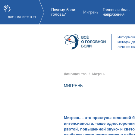
Почему болит
Головная боль
Мигрень
голова?
напряжения
ДЛЯ ПАЦИЕНТОВ
Информаци
методах ди
лечения го
Для пациентов
Мигрень
МИГРЕНЬ
Мигрень – это приступы головной 
интенсивности, чаще односторонни
рвотой, повышенной звуко- и свет
наиболее часто встречается в раб