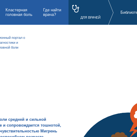
Кластерная
Где найти
Библиот
головная боль
врача?
ДЛЯ ВРАЧЕЙ
онный портал о
агностики и
ловной боли
боли средней и сильной
е и сопровождается тошнотой,
очувствительностью Мигрень
отоспособном возрасте
.