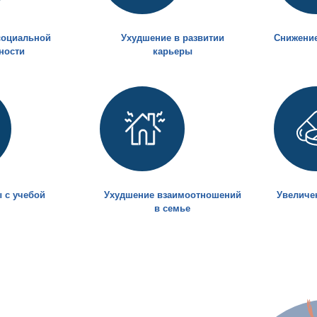
социальной
Ухудшение в развитии
Снижение
ности
карьеры
 с учебой
Ухудшение взаимоотношений
Увеличен
в семье