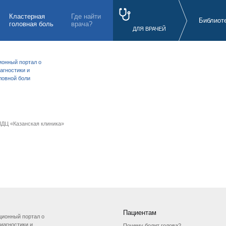
Кластерная
Где найти
Библиот
головная боль
врача?
ДЛЯ ВРАЧЕЙ
онный портал о
агностики и
ловной боли
ДЦ «Казанская клиника»
Пациентам
ионный портал о
иагностики и
Почему болит голова?