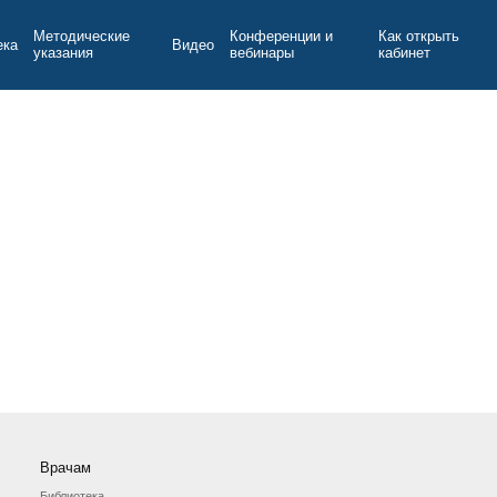
Методические
Конференции и
Как открыть
ека
Видео
указания
вебинары
кабинет
Врачам
Библиотека