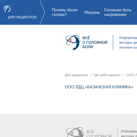
Почему болит
Головная боль
Мигрень
голова?
напряжения
ДЛЯ ПАЦИЕНТОВ
Информаци
методах ди
лечения го
Для пациентов
Где найти врача?
ООО Л
ООО ЛДЦ «КАЗАНСКАЯ КЛИНИКА»
Информац
методах д