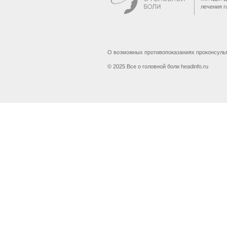
лечения г
О возможных противопоказаниях проконсуль
© 2025 Все о головной боли headinfo.ru