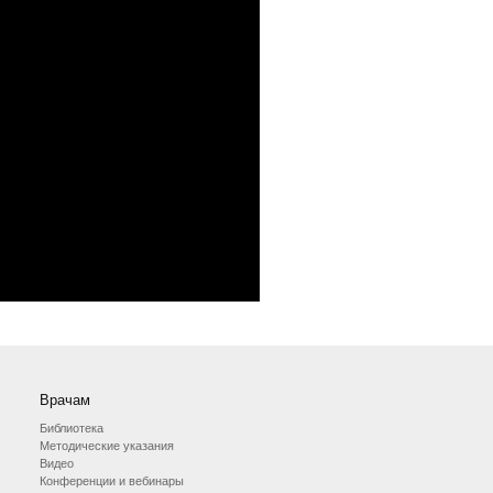
Врачам
Библиотека
Методические указания
Видео
Конференции и вебинары