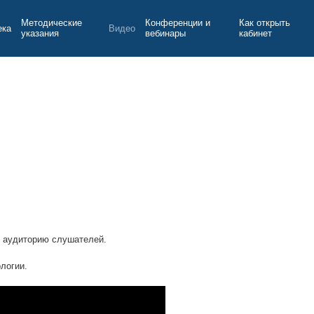
Методические
Конференции и
Как открыть
ека
Видео
указания
вебинары
кабинет
ю аудиторию слушателей.
логии.