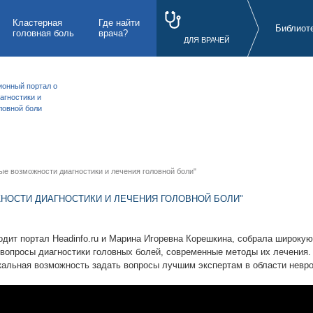
Кластерная
Где найти
Библиот
головная боль
врача?
ДЛЯ ВРАЧЕЙ
онный портал о
агностики и
ловной боли
е возможности диагностики и лечения головной боли"
НОСТИ ДИАГНОСТИКИ И ЛЕЧЕНИЯ ГОЛОВНОЙ БОЛИ"
дит портал Headinfo.ru и Марина Игоревна Корешкина, собрала широку
вопросы диагностики головных болей, современные методы их лечения.
кальная возможность задать вопросы лучшим экспертам в области невро