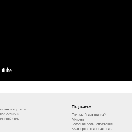
Пациентам
ионный портал о
иагностики и
Почему болит голова?
оловной боли
Мигрень
Головная боль напряжения
Кластерная головная боль