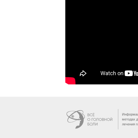
Информац
методах д
лечения г